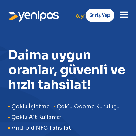
Giriş Yap
8. yıl
Daima uygun
oranlar, güvenli ve
hızlı tahsilat!
•
Çoklu İşletme
•
Çoklu Ödeme Kuruluşu
•
Çoklu Alt Kullanıcı
•
Android NFC Tahsilat