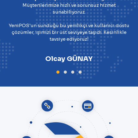
Müşterilerimize hızlı ve sorunsuz hizmet
sunabiliyoruz.
YeniPOS'un sunduğu bu yenilikçi ve kullanıcı dostu
çözümler, işimizi bir üst seviyeye taşıdı. Kesinlikle
tavsiye ediyoruz!
Olcay GÜNAY
GÖZLÜK DEPOSU SAN. TİC. LTD. ŞTİ.